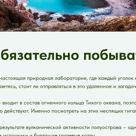
обязательно побыва
о настоящая природная лаборатория, где каждый уголо
етесь, стоит ли отправляться в это удаленное и загадоч
 входит в состав огненного кольца Тихого океана, поэ
но действуют. Именно посмотреть на этих неспящих гига
 результате вулканической активности полуострова – од
е источники и бурлящие грязевые котлы.