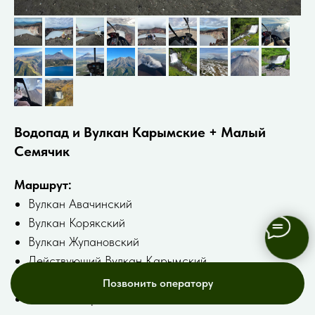
Водопад и Вулкан Карымские + Малый
Семячик
Маршрут:
Bулкан Авачинский
Вулкан Корякский
Вулкан Жупановский
Действующий Вулкан Кaрымский
Вулкан Малый Семячик
Позвонить оператору
Вoдопад Карымский