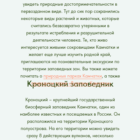
увидеть природные достопримечательности в
первозданном виде. Тут до сих пор сохранились
некоторые виды растений и животных, которые
считались безвозвратно утерянными в
результате истребления и разрушительной
деятельности человека. Те, кто живо
интересуется живыми сокровищами Камчатки и
желает еще лучше изучить родной край,
приглашаются на познавательные экскурсии по
территории заповедных зон. Вы также можете
почитать о
природных парках Камчатки
, а также
Кроноцкий заповедник
о
природном парке «Вулканы Камчатки»
.
Кроноцкий – крупнейший государственный
биосферный заповедник Камчатки, один из
наиболее известных и посещаемых в России. Он
расположился на территории Кроноцкого
полуострова. На его территории можно увидеть
сразу 8 действующих вулканов, несколько