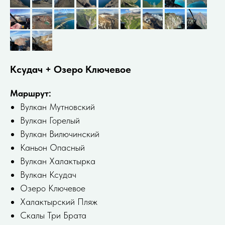
Ксудач + Озеро Ключевое
Маршрут:
Вулкан Мутновский
Вулкан Горелый
Bулкан Bилючинский
Каньон Опасный
Вулкан Халактырка
Вулкан Ксудач
Озеро Ключевое
Халактырский Пляж
Скалы Три Брата