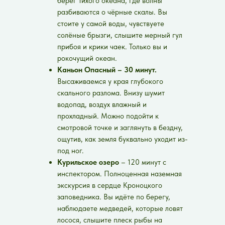
берег Тихого океана, где волны
разбиваются о чёрные скалы. Вы
стоите у самой воды, чувствуете
солёные брызги, слышите мерный гул
прибоя и крики чаек. Только вы и
рокочущий океан.
Каньон Опасный – 30 минут.
Высаживаемся у края глубокого
скального разлома. Внизу шумит
водопад, воздух влажный и
прохладный. Можно подойти к
смотровой точке и заглянуть в бездну,
ощутив, как земля буквально уходит из-
под ног.
Курильское озеро
– 120 минут с
инспектором. Полноценная наземная
экскурсия в сердце Кроноцкого
заповедника. Вы идёте по берегу,
наблюдаете медведей, которые ловят
лосося, слышите плеск рыбы на