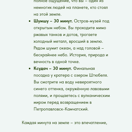
полное ощущение, что вы – один из
немногих людей на планете, кто стоял
на этой земле.
Шумшу – 30 минут.
Остров-музей под
открытым небом. Вы проходите мимо
ржавых танков и дотов, трогаете
холодный металл, вросший в землю.
Рядом шумит океан, а над головой –
бескрайнее небо. История, природа и
вечность в одной точке.
Ксудач – 30 минут.
Финальная
посадка у кратера с озером Штюбеля.
Вы смотрите на воду невероятного
синего оттенка, окружённую лавовыми
полями, и прощаетесь с вулканическим
миром перед возвращением в
Петропавловск-Камчатский.
Каждая минута на земле – это впечатление,
которое останется с вами на всю жизнь. Мы