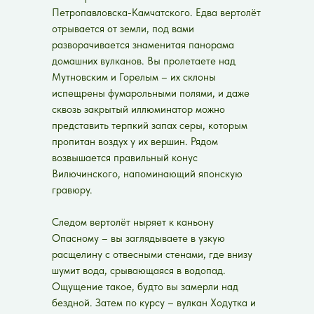
Петропавловска-Камчатского. Едва вертолёт
отрывается от земли, под вами
разворачивается знаменитая панорама
домашних вулканов. Вы пролетаете над
Мутновским и Горелым – их склоны
испещрены фумарольными полями, и даже
сквозь закрытый иллюминатор можно
представить терпкий запах серы, которым
пропитан воздух у их вершин. Рядом
возвышается правильный конус
Вилючинского, напоминающий японскую
гравюру.
Следом вертолёт ныряет к каньону
Опасному – вы заглядываете в узкую
расщелину с отвесными стенами, где внизу
шумит вода, срывающаяся в водопад.
Ощущение такое, будто вы замерли над
бездной. Затем по курсу – вулкан Ходутка и