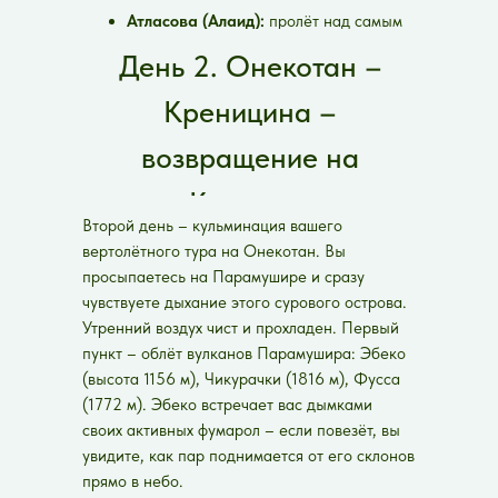
Атласова (Алаид):
пролёт над самым
высоким вулканом Курил, одиноким и
День 2. Онекотан –
величественным.
Северо-Курильск:
ночёвка в
Креницина –
гостинице, восстановление сил.
возвращение на
Камчатку
Второй день – кульминация вашего
вертолётного тура на Онекотан. Вы
просыпаетесь на Парамушире и сразу
чувствуете дыхание этого сурового острова.
Утренний воздух чист и прохладен. Первый
пункт – облёт вулканов Парамушира: Эбеко
(высота 1156 м), Чикурачки (1816 м), Фусса
(1772 м). Эбеко встречает вас дымками
своих активных фумарол – если повезёт, вы
увидите, как пар поднимается от его склонов
прямо в небо.