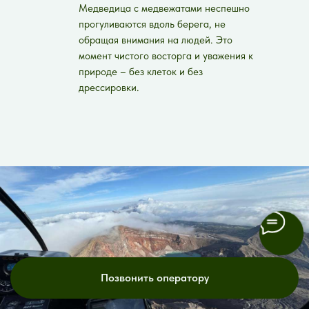
Медведица с медвежатами неспешно
прогуливаются вдоль берега, не
обращая внимания на людей. Это
момент чистого восторга и уважения к
природе – без клеток и без
дрессировки.
Каждый из этих образов вы увидите не на
картинке, а воочию. Они будут окружать вас,
звучать и пахнуть. Именно за этим
отправляются в настоящие экспедиции.
Позвонить оператору