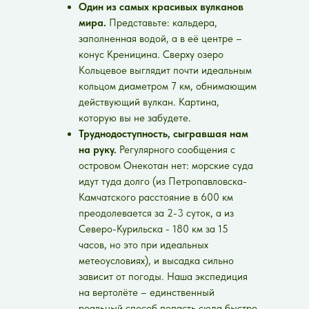
Один из самых красивых вулканов
мира.
Представьте: кальдера,
заполненная водой, а в её центре –
конус Креницина. Сверху озеро
Кольцевое выглядит почти идеальным
кольцом диаметром 7 км, обнимающим
действующий вулкан. Картина,
которую вы не забудете.
Труднодоступность, сыгравшая нам
на руку.
Регулярного сообщения с
островом Онекотан нет: морские суда
идут туда долго (из Петропавловска-
Камчатского расстояние в 600 км
преодолевается за 2-3 суток, а из
Северо-Курильска - 180 км за 15
часов, но это при идеальных
метеоусловиях), и высадка сильно
зависит от погоды. Наша экспедиция
на вертолёте – единственный
реальный способ попасть сюда быстро