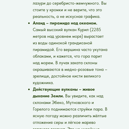
лазури до серебристо-жемчужного. Вы
стоите у кромки и не верите, что это
реальность, а не искусная графика.
Алаид – пирамида над океаном.
Самый высокий вулкан Курил (2285
метров над уровнем моря) вырастает
из воды одинокой грандиозной
пирамидой. Его вершина часто укутана
облаками, и кажется, что гора парит
над морем. В лучах заката склоны
окрашиваются в медно-розовые тона –
зрелище, достойное кисти великого
художника.
Действующие вулканы – живое
дыхание Земли.
Вы увидите, как над
склонами Эбеко, Мутновского и
Горелого поднимаются струйки пара. В
ясную погоду можно различить жёлтые
отложения серы и лёгкое марево
горячего воздуха. Это не музейные