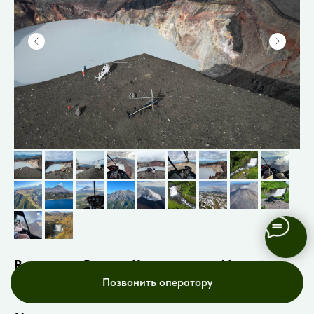
Водопад и Вулкан Карымские + Малый
Семячик
Позвонить оператору