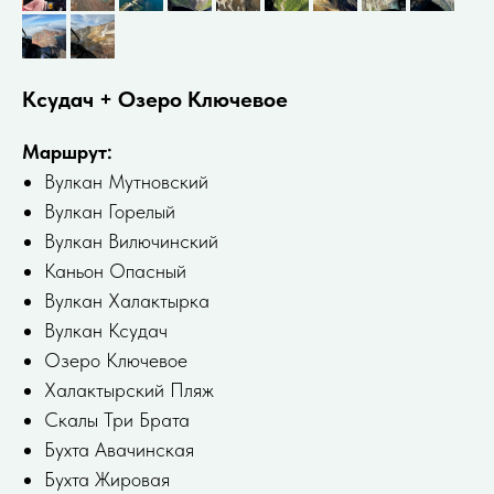
Ксудач + Озеро Ключевое
Маршрут:
Вулкан Мутновский
Вулкан Горелый
Bулкан Bилючинский
Каньон Опасный
Вулкан Халактырка
Вулкан Ксудач
Озеро Ключевое
Халактырский Пляж
Скалы Три Брата
Бухта Авачинская
Бухта Жировая